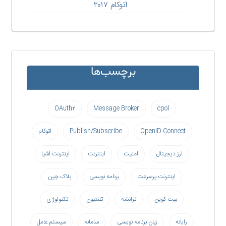
اتوکام ۲۰۱۷
برچسب‌ها
OAuth۲
Message Broker
cpol
OpenID Connect
Publish/Subscribe
اتوکام
ارز دیجیتال
امنیت
اینترنت
اینترنت اشیا
اینترنت پرسرعت
برنامه نویسی
بلاک چین
بیت کوین
ترانشه
تلنتیون
تکنولوژی
رایانه
زبان برنامه نویسی
سامانه
سیستم عامل