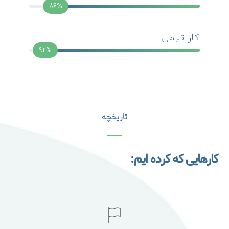
86%
کار تیمی
92%
تاریخچه
کارهایی که کرده ایم: