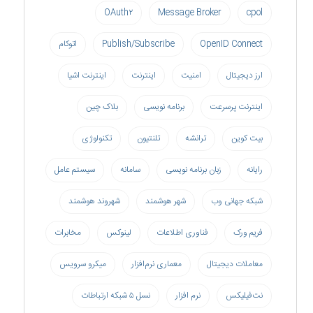
OAuth۲
Message Broker
cpol
OpenID Connect
Publish/Subscribe
اتوکام
ارز دیجیتال
امنیت
اینترنت
اینترنت اشیا
اینترنت پرسرعت
برنامه نویسی
بلاک چین
بیت کوین
ترانشه
تلنتیون
تکنولوژی
رایانه
زبان برنامه نویسی
سامانه
سیستم عامل
شبکه جهانی وب
شهر هوشمند
شهروند هوشمند
فریم ورک
فناوری اطلاعات
لینوکس
مخابرات
معاملات دیجیتال
معماری نرم‌افزار
میکرو سرویس
نت‌فیلیکس
نرم افزار
نسل ۵ شبکه ارتباطات