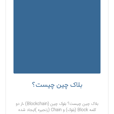
بلاک چین چیست؟
۷ آذر ۱۳۹۷
بلاک چین چیست؟ بلوک چین (Blockchain) ،از دو
کلمه Block (بلوک) و Chain (زنجیره )ایجاد شده