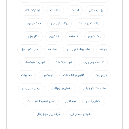
ارز دیجیتال
امنیت
اینترنت
اینترنت اشیا
اینترنت پرسرعت
برنامه نویسی
بلاک چین
بیت کوین
ترانشه
تلنتیون
تکنولوژی
رایانه
زبان برنامه نویسی
سامانه
سیستم عامل
شبکه جهانی وب
شهر هوشمند
شهروند هوشمند
فریم ورک
فناوری اطلاعات
لینوکس
مخابرات
معاملات دیجیتال
معماری نرم‌افزار
میکرو سرویس
نت‌فیلیکس
نرم افزار
نسل ۵ شبکه ارتباطات
هوش مصنوعی
کیف پول دیجیتال