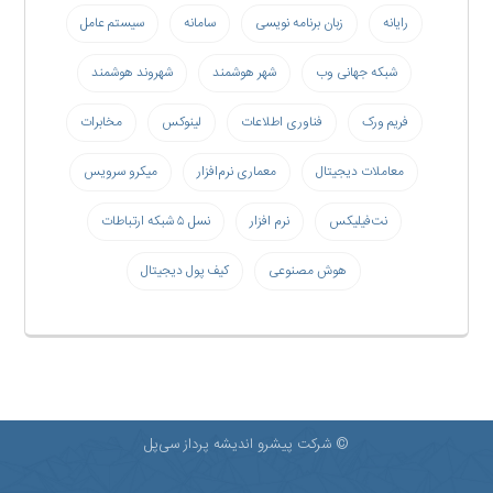
رایانه
زبان برنامه نویسی
سامانه
سیستم عامل
شبکه جهانی وب
شهر هوشمند
شهروند هوشمند
فریم ورک
فناوری اطلاعات
لینوکس
مخابرات
معاملات دیجیتال
معماری نرم‌افزار
میکرو سرویس
نت‌فیلیکس
نرم افزار
نسل ۵ شبکه ارتباطات
هوش مصنوعی
کیف پول دیجیتال
© شرکت پیشرو اندیشه پرداز سی‌پل