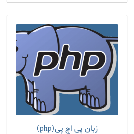
زبان پی اچ پی(php)