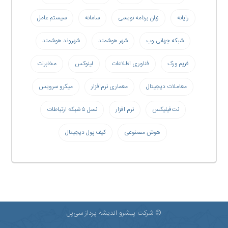
رایانه
زبان برنامه نویسی
سامانه
سیستم عامل
شبکه جهانی وب
شهر هوشمند
شهروند هوشمند
فریم ورک
فناوری اطلاعات
لینوکس
مخابرات
معاملات دیجیتال
معماری نرم‌افزار
میکرو سرویس
نت‌فیلیکس
نرم افزار
نسل ۵ شبکه ارتباطات
هوش مصنوعی
کیف پول دیجیتال
© شرکت پیشرو اندیشه پرداز سی‌پل