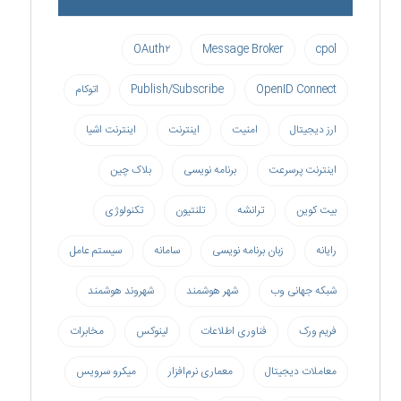
OAuth۲
Message Broker
cpol
OpenID Connect
Publish/Subscribe
اتوکام
ارز دیجیتال
امنیت
اینترنت
اینترنت اشیا
اینترنت پرسرعت
برنامه نویسی
بلاک چین
بیت کوین
ترانشه
تلنتیون
تکنولوژی
رایانه
زبان برنامه نویسی
سامانه
سیستم عامل
شبکه جهانی وب
شهر هوشمند
شهروند هوشمند
فریم ورک
فناوری اطلاعات
لینوکس
مخابرات
معاملات دیجیتال
معماری نرم‌افزار
میکرو سرویس