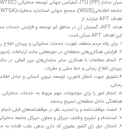
جامعه اطلاعاتی(WSIS)، مجمع جهانی استاندارد مخابرات(WTSA) و سایر جلساتITU کمک‌های زیادی ارائه کرده است.
اهداف APT عبارتند از:
هدف APT، گسترش آن در مناطق کم توسعه و افزایش خدمات م
این اهداف APT ممکن است:
۱. برای رفاه مردم منطقه، تقویت خدمات مخابراتی و زیربنای اطلاع رسانی را و مزایای فناوری اطلاعات و ارتباطات را به حداکثر برساند.
۲. افزایش همکاری‌های منطقه‌ای در حوزه‌هایی مانند ارتباطات رادیویی و توسعه استانداردها، که مورد توجه عموم هستند.
۳. انجام مطالعات با همکاری سایر سازمان‌های بین المللی در مک
زیربنای اطلاع رسانی و خط مشی و مقررات.
۴.تشویق جهت انتقال فناوری، توسعه نیروی انسانی و تبادل اطلاع
رسانی.
۵. انجام امور را برای موضوعات مهم مربوط به خدمات مخابراتی 
هماهنگی داخل منطقه‌ای تسریع ببخشد.
۶. امضاء موافقت‌نامه و یا تجدید نظر در موافقتنامه‌های قبلی انجام شده بین جامعه مخابراتی و دولت‌ها، سازمان‌ها یا موسسات.
۷. استخدام و تشریح وظایف دبیرکل و معاون دبیرکل جامعه مخابراتی.
۸. انحلال حق رای کشور عضوی که داری بدهی عقب افتاده به جا