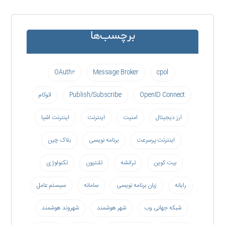
برچسب‌ها
OAuth۲
Message Broker
cpol
OpenID Connect
Publish/Subscribe
اتوکام
ارز دیجیتال
امنیت
اینترنت
اینترنت اشیا
اینترنت پرسرعت
برنامه نویسی
بلاک چین
بیت کوین
ترانشه
تلنتیون
تکنولوژی
رایانه
زبان برنامه نویسی
سامانه
سیستم عامل
شبکه جهانی وب
شهر هوشمند
شهروند هوشمند