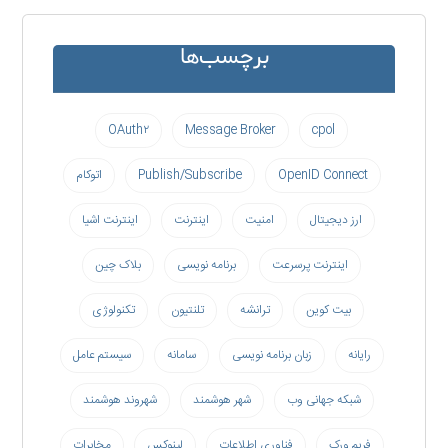
برچسب‌ها
OAuth۲
Message Broker
cpol
OpenID Connect
Publish/Subscribe
اتوکام
ارز دیجیتال
امنیت
اینترنت
اینترنت اشیا
اینترنت پرسرعت
برنامه نویسی
بلاک چین
بیت کوین
ترانشه
تلنتیون
تکنولوژی
رایانه
زبان برنامه نویسی
سامانه
سیستم عامل
شبکه جهانی وب
شهر هوشمند
شهروند هوشمند
فریم ورک
فناوری اطلاعات
لینوکس
مخابرات