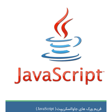
فریم ورک های جاوااسکریپت( JavaScript)