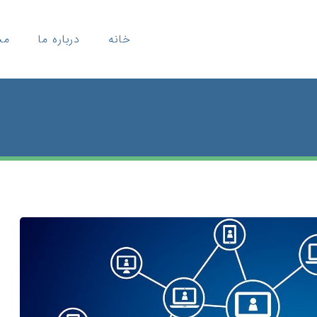
خانه
درباره ما
مح