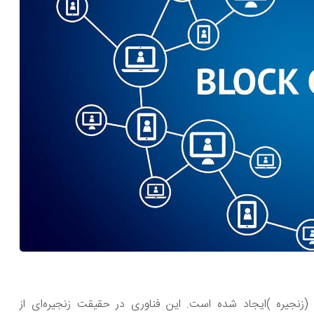
لوک چین (Blockchain) ،از دو کلمه Block (بلوک) و Chain (زنجیره )ایجاد شده است. این فناوری در حقیقت زنجیره‌ای از