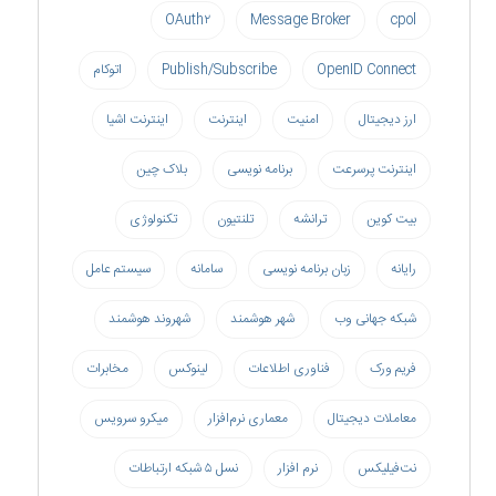
OAuth۲
Message Broker
cpol
OpenID Connect
Publish/Subscribe
اتوکام
ارز دیجیتال
امنیت
اینترنت
اینترنت اشیا
اینترنت پرسرعت
برنامه نویسی
بلاک چین
بیت کوین
ترانشه
تلنتیون
تکنولوژی
رایانه
زبان برنامه نویسی
سامانه
سیستم عامل
شبکه جهانی وب
شهر هوشمند
شهروند هوشمند
فریم ورک
فناوری اطلاعات
لینوکس
مخابرات
معاملات دیجیتال
معماری نرم‌افزار
میکرو سرویس
نت‌فیلیکس
نرم افزار
نسل ۵ شبکه ارتباطات