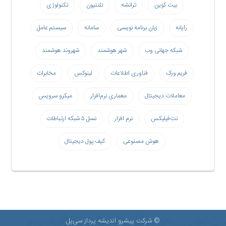
بیت کوین
ترانشه
تلنتیون
تکنولوژی
رایانه
زبان برنامه نویسی
سامانه
سیستم عامل
شبکه جهانی وب
شهر هوشمند
شهروند هوشمند
فریم ورک
فناوری اطلاعات
لینوکس
مخابرات
معاملات دیجیتال
معماری نرم‌افزار
میکرو سرویس
نت‌فیلیکس
نرم افزار
نسل ۵ شبکه ارتباطات
هوش مصنوعی
کیف پول دیجیتال
© شرکت پیشرو اندیشه پرداز سی‌پل